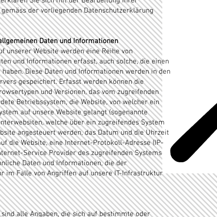
erklären Sie sich mit der Bearbeitung Ihrer
 gemäss der vorliegenden Datenschutzerklärung
allgemeinen Daten und Informationen
uf unserer Website werden eine Reihe von
ten und Informationen erfasst, auch solche, die einen
haben. Diese Daten und Informationen werden in den
ervers gespeichert. Erfasst werden können die
owsertypen und Versionen, das vom zugreifenden
ete Betriebssystem, die Website, von welcher ein
ystem auf unsere Website gelangt (sogenannte
 Unterwebsiten, welche über ein zugreifendes System
bsite angesteuert werden, das Datum und die Uhrzeit
auf die Website, eine Internet-Protokoll-Adresse (IP-
Internet-Service Provider des zugreifenden Systems
hnliche Daten und Informationen, die der
 im Falle von Angriffen auf unsere IT-Infrastruktur
sind alle Angaben, die sich auf bestimmte oder