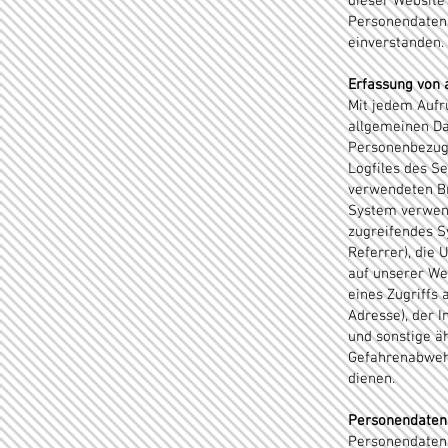
dieser Website 
Personendaten
einverstanden.
Erfassung von 
Mit jedem Aufr
allgemeinen Da
Personenbezug 
Logfiles des S
verwendeten Br
System verwend
zugreifendes S
Referrer), die
auf unserer We
eines Zugriffs 
Adresse), der 
und sonstige ä
Gefahrenabwehr
dienen.
Personendaten
Personendaten 