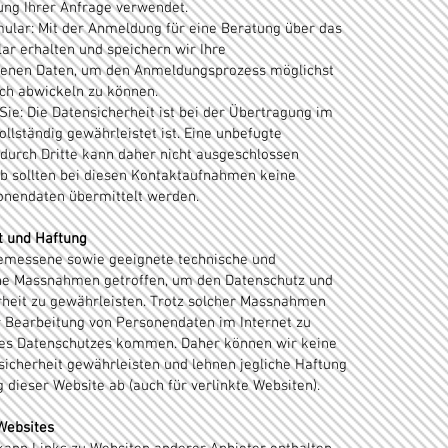
ng Ihrer Anfrage verwendet.
ular: Mit der Anmeldung für eine Beratung über das
r erhalten und speichern wir Ihre
enen Daten, um den Anmeldungsprozess möglichst
ch abwickeln zu können.
Sie: Die Datensicherheit ist bei der Übertragung im
vollständig gewährleistet ist. Eine unbefugte
durch Dritte kann daher nicht ausgeschlossen
b sollten bei diesen Kontaktaufnahmen keine
onendaten übermittelt werden.
t und Haftung
emessene sowie geeignete technische und
he Massnahmen getroffen, um den Datenschutz und
rheit zu gewährleisten. Trotz solcher Massnahmen
r Bearbeitung von Personendaten im Internet zu
des Datenschutzes kommen. Daher können wir keine
sicherheit gewährleisten und lehnen jegliche Haftung
 dieser Website ab (auch für verlinkte Websiten).
Websites