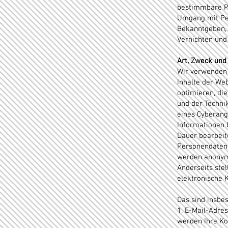
bestimmbare Pe
Umgang mit Pe
Bekanntgeben, 
Vernichten und
Art, Zweck und
Wir verwenden 
Inhalte der Web
optimieren, die
und der Techni
eines Cyberang
Informationen 
Dauer bearbeite
Personendaten,
werden anonymi
Anderseits stel
elektronische
Das sind insbe
1. E-Mail-Adre
werden Ihre Ko