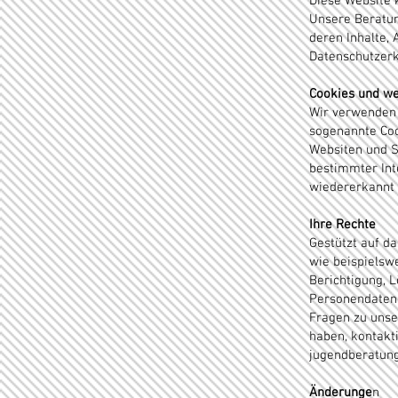
Diese Website 
Unsere Beratung
deren Inhalte,
Datenschutzer
Cookies und we
Wir verwenden 
sogenannte Coo
Websiten und S
bestimmter Int
wiedererkannt u
Ihre Rechte
Gestützt auf d
wie beispielsw
Berichtigung, 
Personendaten.
Fragen zu unse
haben, kontakti
jugendberatung
Änderunge
n