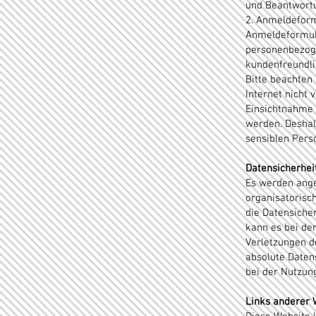
und Beantwortu
2. Anmeldeform
Anmeldeformula
personenbezog
kundenfreundli
Bitte beachten 
Internet nicht 
Einsichtnahme 
werden. Deshal
sensiblen Pers
Datensicherhei
Es werden ang
organisatorisc
die Datensiche
kann es bei de
Verletzungen 
absolute Daten
bei der Nutzung
Links anderer 